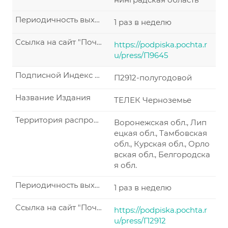
Периодичность выхода
1 раз в неделю
Ссылка на сайт "Почта России"
https://podpiska.pochta.r
u/press/П9645
Подписной Индекс по каталогу "Почта России"
П2912-полугодовой
Название Издания
ТЕЛЕК Черноземье
Территория распространения по подписке
Воронежская обл., Лип
ецкая обл., Тамбовская
обл., Курская обл., Орло
вская обл., Белгородска
я обл.
Периодичность выхода
1 раз в неделю
Ссылка на сайт "Почта России"
https://podpiska.pochta.r
u/press/П2912