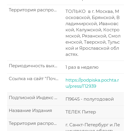
Территория распространения по подписке
ТОЛЬКО в г. Москва, М
осковской, Брянской, В
ладимирской, Ивановс
кой, Калужской, Костро
мской, Рязанской, Смол
енской, Тверской, Тульс
кой и Ярославской обл
астях.
Периодичность выхода
1 раз в неделю
Ссылка на сайт "Почта России"
https://podpiska.pochta.r
u/press/П2939
Подписной Индекс по каталогу "Почта России"
П9645 - полугодовой
Название Издания
ТЕЛЕК Питер
Территория распространения по подписке
г. Санкт-Петербург и Ле
нинградская область