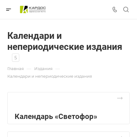
Календари и
непериодические издания
5
—
—
Главная
Издания
Календари и непериодические издания
Календарь «Светофор»