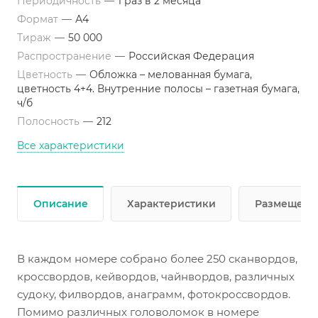
Периодичность
—
1 раз в 2 месяца
кетчуп продавали как лекарство, кто озвучивает
Формат
—
А4
динозавров в кино, есть ли реки в Антарктиде и
Тираж
—
50 000
многое другое.
Распространение
—
Российская Федерация
Каждый выпуск будет знакомить читателей с
Цветность
—
Обложка – мелованная бумага,
историей создания любимых фильмов. Мы узнаем,
цветность 4+4. Внутренние полосы – газетная бумага,
почему каскадёры используют в трюках сахарное
ч/б
стекло, что добавляют в волшебный
Полосность
—
212
омолаживающий грим и много других любопытных
фактов о вещах, которые обычно остаются за кадром.
Все характеристики
Также в журнале читателей ждут советы на каждый
день! Мы расскажем как обычная пластиковая
бутылка может спасти от комаров, из каких цветов
Описание
Характеристики
Размещени
делают вкуснейшие котлеты, и многое другое.
В каждом номере собрано более 250 сканвордов,
кроссвордов, кейвордов, чайнвордов, различных
судоку, филвордов, анаграмм, фотокроссвордов.
Помимо различных головоломок в номере