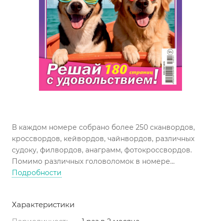
В каждом номере собрано более 250 сканвордов,
кроссвордов, кейвордов, чайнвордов, различных
судоку, филвордов, анаграмм, фотокроссвордов.
Помимо различных головоломок в номере
помещены блиц-тест «Найди 10 отличий» и японский
Подробности
сканворд.
Кроме этого, страницы сборника подарят читателям
Характеристики
много удивительных открытий. Например,
наверняка многим будет интересно узнать, почему