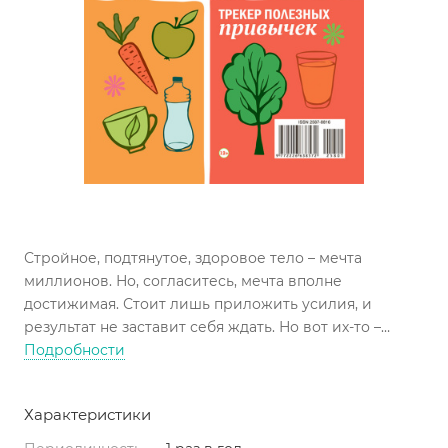
Стройное, подтянутое, здоровое тело – мечта
миллионов. Но, согласитесь, мечта вполне
достижимая. Стоит лишь приложить усилия, и
результат не заставит себя ждать. Но вот их-то –
усилия, мы зачастую прикладывать и ленимся. А что,
Подробности
если с вами рядом будет друг? Который поможет в
достижении поставленной цели, поддержит,
Характеристики
подскажет, не соврет.