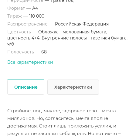
Периодичность
—
1 раз в год
Этот Дневник питания готов стать для вас таким
Формат
—
А4
другом. Он сделает путь к стройности
Тираж
—
110 000
увлекательным приключением.
Распространение
—
Российская Федерация
Цветность
—
Обложка - мелованная бумага,
цветность 4+4. Внутренние полосы - газетная бумага,
ч/б
Полосность
—
68
Все характеристики
Описание
Характеристики
Стройное, подтянутое, здоровое тело – мечта
миллионов. Но, согласитесь, мечта вполне
достижимая. Стоит лишь приложить усилия, и
результат не заставит себя ждать. Но вот их-то –