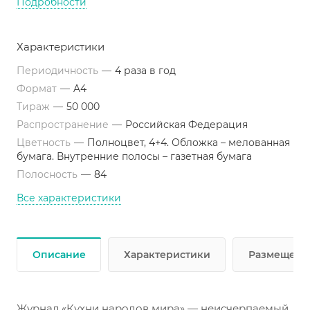
Подробности
Советы по приготовлению
Секреты национальных приправ
Характеристики
Подробности выбора посуды для приготовления
Периодичность
—
4 раза в год
и подачи национальных блюд
Формат
—
A4
Тираж
—
50 000
Распространение
—
Российская Федерация
Цветность
—
Полноцвет, 4+4. Обложка – мелованная
бумага. Внутренние полосы – газетная бумага
Полосность
—
84
Все характеристики
Описание
Характеристики
Размещени
Журнал «Кухни народов мира» — неисчерпаемый