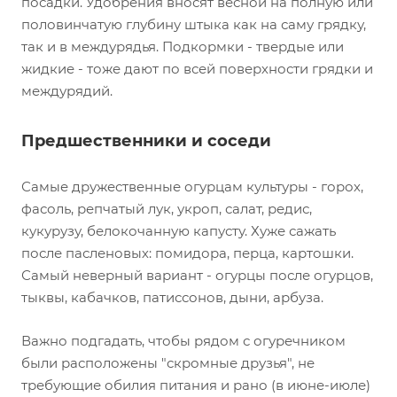
посадки. Удобрения вносят весной на полную или
половинчатую глубину штыка как на саму грядку,
так и в междурядья. Подкормки - твердые или
жидкие - тоже дают по всей поверхности грядки и
междурядий.
Предшественники и соседи
Самые дружественные огурцам культуры - горох,
фасоль, репчатый лук, укроп, салат, редис,
кукурузу, белокочанную капусту. Хуже сажать
после пасленовых: помидора, перца, картошки.
Самый неверный вариант - огурцы после огурцов,
тыквы, кабачков, патиссонов, дыни, арбуза.
Важно подгадать, чтобы рядом с огуречником
были расположены "скромные друзья", не
требующие обилия питания и рано (в июне-июле)