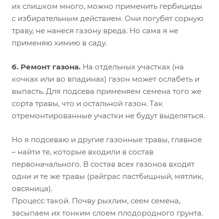
их слишком много, можно применить гербициды
с избирательным действием. Они погубят сорную
траву, не нанеся газону вреда. Но сама я не
применяю химию в саду.
6. Ремонт газона.
На отдельных участках (на
кочках или во впадинах) газон может ослабеть и
выпасть. Для подсева применяем семена того же
сорта травы, что и остальной газон. Так
отремонтированные участки не будут выделяться.
Но я подсеваю и другие газонные травы, главное
– найти те, которые входили в состав
первоначального. В состав всех газонов входят
одни и те же травы (райграс пастбищный, мятлик,
овсяница).
Процесс такой. Почву рыхлим, сеем семена,
засыпаем их тонким слоем плодородного грунта.