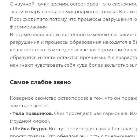
С научной точки зрения, остеопороз – это системно
ткани и нарушается ее микроархитектоника. Кости с
Происходит это потому, что процессы разрушения к
формирования.
В норме наши кости постоянно изменяются: какие-то
разрушения и процессы образования находятся в бал
возлагает тело. В молодости клетки-строители (ост
образуется и кости остаются прочными. А с возраст
начинают чувствовать себя куда более вольготно и,
Самое слабое звено
Коварное свойство остеопороза в том, что он поража
заметнее всего:
• Тела позвонков.
Они проседают, как гармошка. Из-
(грудной кифоз).
• Шейка бедра.
Вот тут происходит самая большая 
просто травма. Это обездвиженность с пневмониями