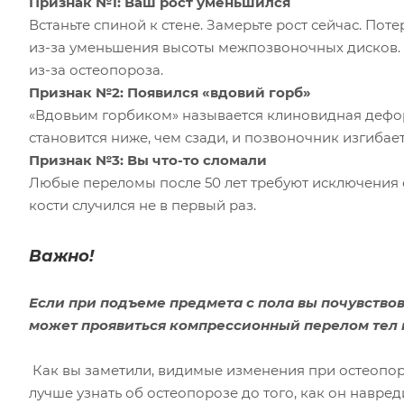
Признак №1: Ваш рост уменьшился
Встаньте спиной к стене. Замерьте рост сейчас. Потер
из-за уменьшения высоты межпозвоночных дисков. А 
из-за остеопороза.
Признак №2: Появился «вдовий горб»
«Вдовьим горбиком» называется клиновидная дефо
становится ниже, чем сзади, и позвоночник изгибает
Признак №3: Вы что-то сломали
Любые переломы после 50 лет требуют исключения 
кости случился не в первый раз.
Важно!
Если при подъеме предмета с пола вы почувствова
может проявиться компрессионный перелом тел 
Как вы заметили, видимые изменения при остеопоро
лучше узнать об остеопорозе до того, как он навред