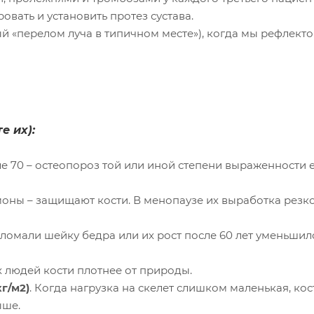
вать и установить протез сустава.
й «перелом луча в типичном месте»), когда мы рефлект
е их):
ле 70 – остеопороз той или иной степени выраженности 
оны – защищают кости. В менопаузе их выработка резко
омали шейку бедра или их рост после 60 лет уменьшилс
 людей кости плотнее от природы.
г/м2)
. Когда нагрузка на скелет слишком маленькая, кос
ыше.