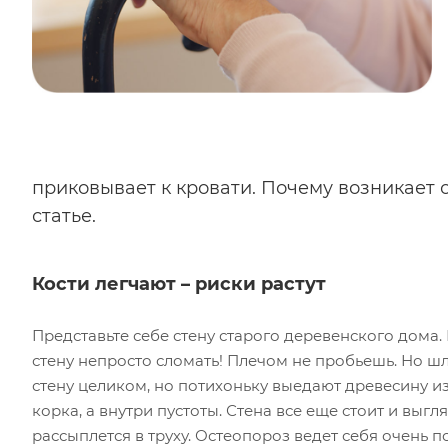
приковывает к кровати. Почему возникает о
статье.
Кости легчают – риски растут
Представьте себе стену старого деревенского дома.
стену непросто сломать! Плечом не пробьешь. Но ш
стену целиком, но потихоньку выедают древесину и
корка, а внутри пустоты. Стена все еще стоит и выгл
рассыплется в труху. Остеопороз ведет себя очень п