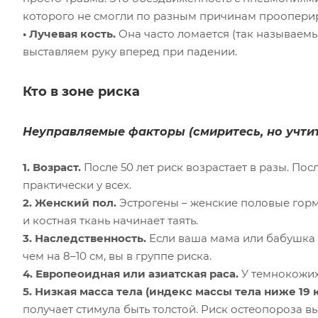
которого не смогли по разным причинам проопериро
• Лучевая кость.
Она часто ломается (так называемы
выставляем руку вперед при падении.
Кто в зоне риска
Неуправляемые факторы (смиритесь, но учтит
1. Возраст.
После 50 лет риск возрастает в разы. Пос
практически у всех.
2. Женский пол.
Эстрогены – женские половые горм
и костная ткань начинает таять.
3. Наследственность.
Если ваша мама или бабушка л
чем на 8–10 см, вы в группе риска.
4. Европеоидная или азиатская раса.
У темнокожих
5. Низкая масса тела (индекс массы тела ниже 19 к
получает стимула быть толстой. Риск остеопороза в